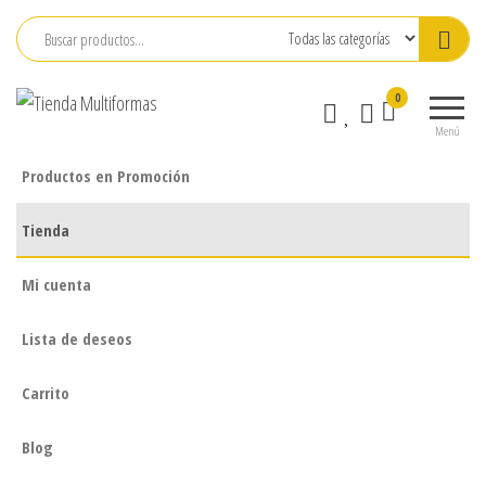
Saltar
al
contenido
Tienda
Todo
0
Multiformas
en
Menú
un
solo
Productos en Promoción
lugar
Tienda
Mi cuenta
Lista de deseos
Carrito
Blog