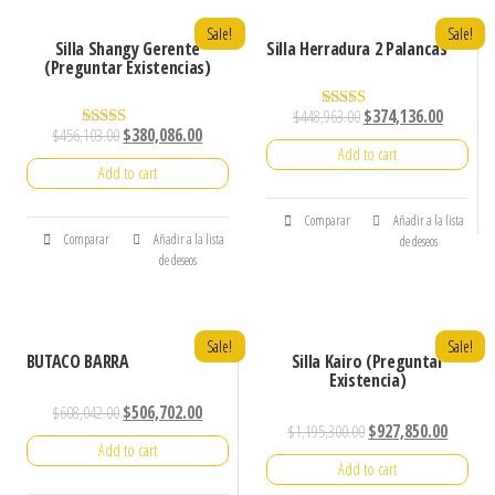
Sale!
Sale!
Silla Shangy Gerente
Silla Herradura 2 Palancas
(Preguntar Existencias)
$
448,963.00
$
374,136.00
Rated
$
456,103.00
$
380,086.00
5.00
Rated
Add to cart
out of 5
4.25
Add to cart
out of 5
Comparar
Añadir a la lista
Comparar
Añadir a la lista
de deseos
de deseos
Sale!
Sale!
BUTACO BARRA
Silla Kairo (Preguntar
Existencia)
$
608,042.00
$
506,702.00
$
1,195,300.00
$
927,850.00
Add to cart
Add to cart