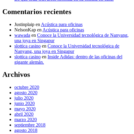
Comentarios recientes
Justinplaip
en
Acústica para oficinas
NelsonKap
en
Acústica para oficinas
wawada
en
Conoce la Universidad tecnológica de Nanyang,
una joya en Singapur
slottica casino
en
Conoce la Universidad tecnológica de
Nanyang, una joya en Singapur
slottica casino
en
Inside Adidas: dentro de las oficinas del
gigante alemán.
Archivos
octubre 2020
agosto 2020
julio 2020
junio 2020
mayo 2020
abril 2020
marzo 2020
septiembre 2018
agosto 2018