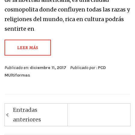
cosmopolita donde confluyen todas las razas y
religiones del mundo, rica en cultura podrás
sentirte en
LEER MÁS
Publicado en:
diciembre 11, 2017
Publicado por :
PCD
MUltiformas
Navegación
Entradas
de
anteriores
entradas