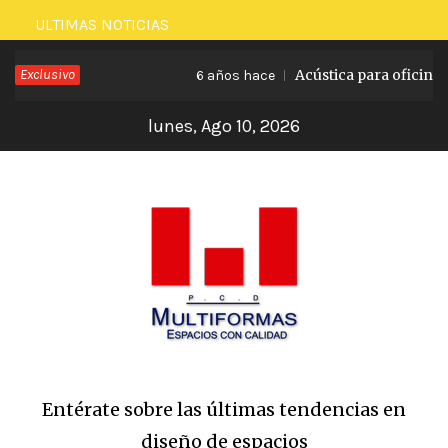
Saltar
ULTIMAS NOTICIAS
al
Exclusivo
Acústica para oficinas
contenido
6 años hace
6 
lunes, Ago 10, 2026
Entérate sobre las últimas tendencias en
diseño de espacios