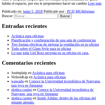
habita el espacio, por eso te proponemos hacer un cambio
Leer más
Publicado en:
junio 5, 2018
Publicado por :
PCD MUltiformas
Buscar:
Entradas recientes
Acústica para oficinas
Planificación y configuración de una sala de conferencias
Tres formas efectivas de mejorar la ventilación en tu oficina
Todo sobre el Glam Style para tu oficina
Lo que toda Girl Boss necesita en su oficina en casa.
Comentarios recientes
Justinplaip
en
Acústica para oficinas
NelsonKap
en
Acústica para oficinas
wawada
en
Conoce la Universidad tecnológica de Nanyang,
una joya en Singapur
slottica casino
en
Conoce la Universidad tecnológica de
Nanyang, una joya en Singapur
slottica casino
en
Inside Adidas: dentro de las oficinas del
gigante alemán.