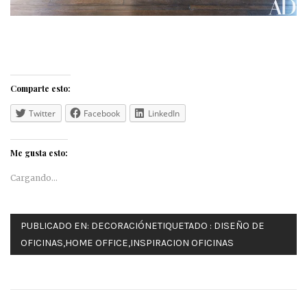
Comparte esto:
Twitter
Facebook
LinkedIn
Me gusta esto:
Cargando...
PUBLICADO EN:
DECORACIÓN
ETIQUETADO :
DISEÑO DE
OFICINAS
,
HOME OFFICE
,
INSPIRACION OFICINAS