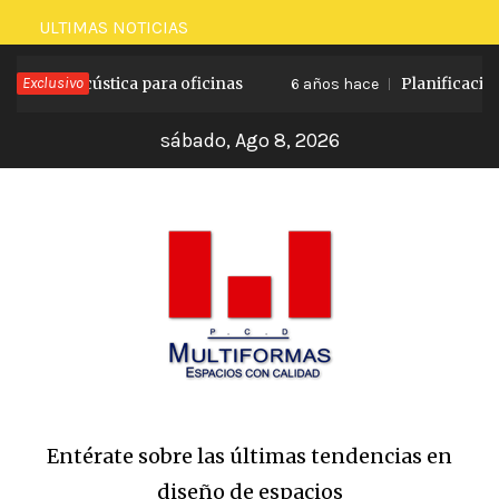
Saltar
ULTIMAS NOTICIAS
al
tica para oficinas
Exclusivo
Planificación y configura
contenido
6 años hace
sábado, Ago 8, 2026
Entérate sobre las últimas tendencias en
diseño de espacios