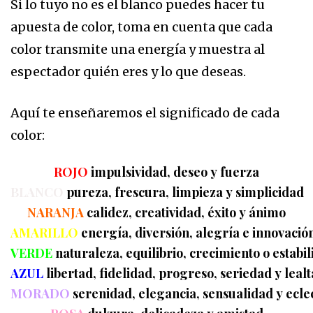
Si lo tuyo no es el blanco puedes hacer tu
apuesta de color, toma en cuenta que cada
color transmite una energía y muestra al
espectador quién eres y lo que deseas.
Aquí te enseñaremos el significado de cada
color:
ROJO
impulsividad, deseo y fuerza
BLANCO
pureza, frescura, limpieza y simplicidad
NARANJA
calidez
,
creatividad
,
éxito
y
ánimo
AMARILLO
energía
,
diversión
,
alegría
e
innovació
VERDE
naturaleza
,
equilibrio
,
crecimiento
o
estabi
AZUL
libertad
,
fidelidad
,
progreso
,
seriedad
y
leal
MORADO
serenidad
,
elegancia
,
sensualidad
y
ecle