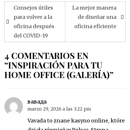
Navegación
Consejos útiles
La mejor manera
de
para volver a la
de diseñar una
entradas
oficina después
oficina eficiente
del COVID-19
4 COMENTARIOS EN
“INSPIRACIÓN PARA TU
HOME OFFICE (GALERÍA)”
вавада
marzo 29, 2026 a las 3:22 pm
Vavada to znane kasyno online, które
działa również w Polsce. Strona