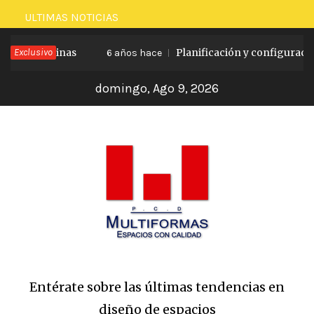
Saltar
ULTIMAS NOTICIAS
al
ra oficinas
Exclusivo
Planificación y configuración de
contenido
6 años hace
domingo, Ago 9, 2026
Entérate sobre las últimas tendencias en
diseño de espacios